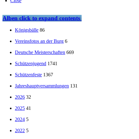
Close
Alben
click to expand contents
Königsbälle
86
Vereinsfotos an der Burg
6
Deutsche Meisterschaften
669
Schützenjugend
1741
Schützenfeste
1367
Jahreshauptversammlungen
131
2026
32
2025
41
2024
5
2022
5