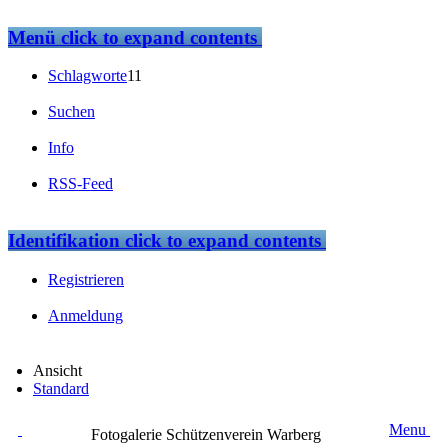
Menü
click to expand contents
Schlagworte
11
Suchen
Info
RSS-Feed
Identifikation
click to expand contents
Registrieren
Anmeldung
Ansicht
Standard
Menu
Fotogalerie Schützenverein Warberg