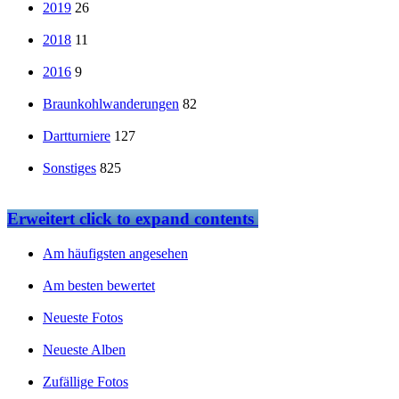
2019
26
2018
11
2016
9
Braunkohlwanderungen
82
Dartturniere
127
Sonstiges
825
Erweitert
click to expand contents
Am häufigsten angesehen
Am besten bewertet
Neueste Fotos
Neueste Alben
Zufällige Fotos