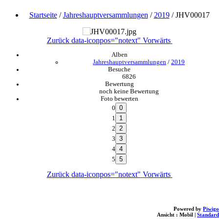
Startseite
/
Jahreshauptversammlungen
/
2019
/
JHV00017
Zurück
data-iconpos="notext"
Vorwärts
Alben
Jahreshauptversammlungen
/
2019
Besuche
6826
Bewertung
noch keine Bewertung
Foto bewerten
0
1
2
3
4
5
Zurück
data-iconpos="notext"
Vorwärts
Powered by
Piwigo
Ansicht :
Mobil
|
Standard