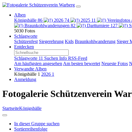
Alben
Königsbälle
86
2026
74
2025
11
Vereinsfotos
Braunkohlwanderungen
82
Dartturniere
127
S
5030 Fotos
Schlagworte
Schützenfest
Siegerehrung
Kids
Braunkohlwanderung
Sieger
M
Entdecken
Schlagworte
11
Suchen
Info
RSS-Feed
Am häufigsten angesehen
Am besten bewertet
Neueste Fotos
N
Verwandte Alben
Königsbälle
1
2026
1
Anmeldung
Fotogalerie Schützenverein Wa
Startseite
Königsbälle
In dieser Gruppe suchen
Sortierreihenfolge