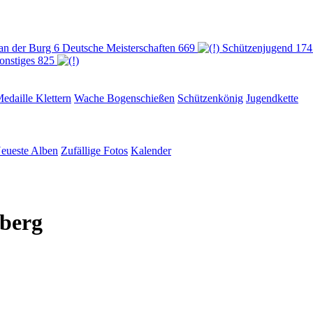
 an der Burg
6
Deutsche Meisterschaften
669
Schützenjugend
174
onstiges
825
edaille
Klettern
Wache
Bogenschießen
Schützenkönig
Jugendkette
eueste Alben
Zufällige Fotos
Kalender
rberg