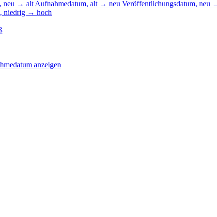
 neu → alt
Aufnahmedatum, alt → neu
Veröffentlichungsdatum, neu →
, niedrig → hoch
ß
ahmedatum anzeigen