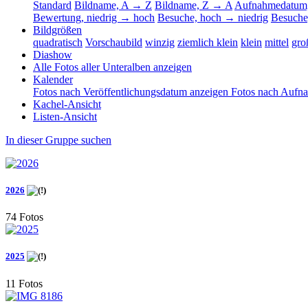
Standard
Bildname, A → Z
Bildname, Z → A
Aufnahmedatum,
Bewertung, niedrig → hoch
Besuche, hoch → niedrig
Besuche
Bildgrößen
quadratisch
Vorschaubild
winzig
ziemlich klein
klein
mittel
gro
Diashow
Alle Fotos aller Unteralben anzeigen
Kalender
Fotos nach Veröffentlichungsdatum anzeigen
Fotos nach Aufn
Kachel-Ansicht
Listen-Ansicht
In dieser Gruppe suchen
2026
74 Fotos
2025
11 Fotos