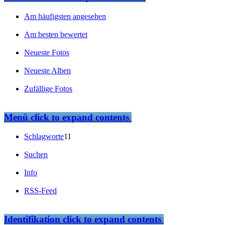
Am häufigsten angesehen
Am besten bewertet
Neueste Fotos
Neueste Alben
Zufällige Fotos
Menü
click to expand contents
Schlagworte
11
Suchen
Info
RSS-Feed
Identifikation
click to expand contents