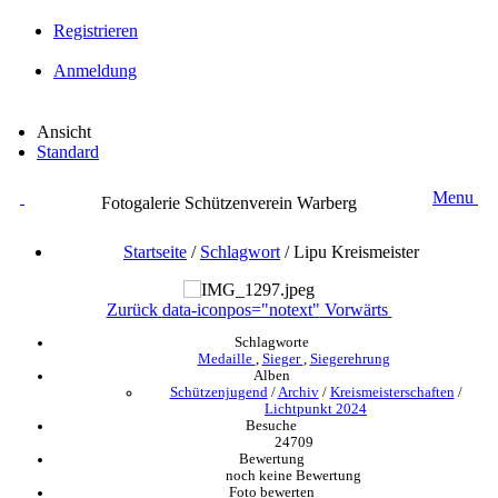
Registrieren
Anmeldung
Ansicht
Standard
Menu
Fotogalerie Schützenverein Warberg
Startseite
/
Schlagwort
/
Lipu Kreismeister
Zurück
data-iconpos="notext"
Vorwärts
Schlagworte
Medaille
,
Sieger
,
Siegerehrung
Alben
Schützenjugend
/
Archiv
/
Kreismeisterschaften
/
Lichtpunkt 2024
Besuche
24709
Bewertung
noch keine Bewertung
Foto bewerten