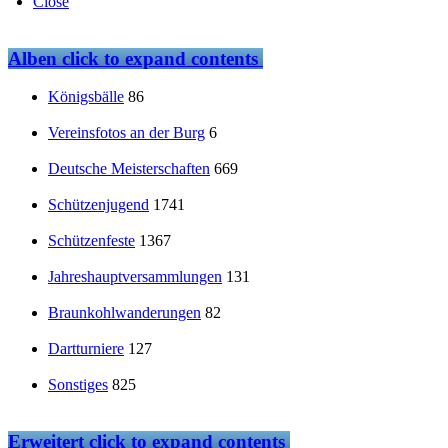
Close
Alben
click to expand contents
Königsbälle
86
Vereinsfotos an der Burg
6
Deutsche Meisterschaften
669
Schützenjugend
1741
Schützenfeste
1367
Jahreshauptversammlungen
131
Braunkohlwanderungen
82
Dartturniere
127
Sonstiges
825
Erweitert
click to expand contents