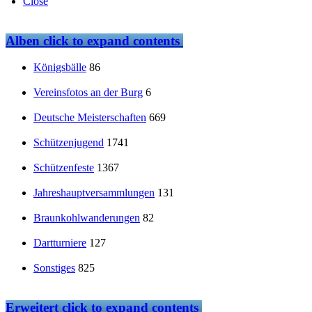
Close
Alben
click to expand contents
Königsbälle
86
Vereinsfotos an der Burg
6
Deutsche Meisterschaften
669
Schützenjugend
1741
Schützenfeste
1367
Jahreshauptversammlungen
131
Braunkohlwanderungen
82
Dartturniere
127
Sonstiges
825
Erweitert
click to expand contents