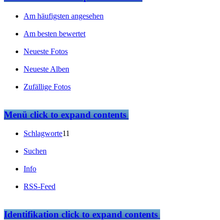
Am häufigsten angesehen
Am besten bewertet
Neueste Fotos
Neueste Alben
Zufällige Fotos
Menü
click to expand contents
Schlagworte
11
Suchen
Info
RSS-Feed
Identifikation
click to expand contents