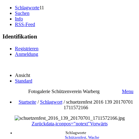
Schlagworte
11
Suchen
Info
RSS-Feed
Identifikation
Registrieren
Anmeldung
Ansicht
Standard
Fotogalerie Schützenverein Warberg
Menu
Startseite
/
Schlagwort
/
schuetzenfest 2016 139 20170701
1711572166
Zurück
data-iconpos="notext"
Vorwärts
Schlagworte
Schützenfest
,
Wache